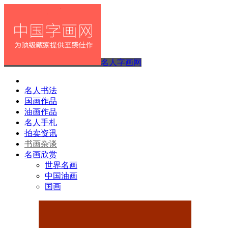
名人字画网
名人书法
国画作品
油画作品
名人手札
拍卖资讯
书画杂谈
名画欣赏
世界名画
中国油画
国画