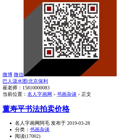
微博
微信
巴人汲水图
|
北京保利
崔老师：15810000083
当前位置：
名人字画网
书画杂谈
正文
>
>
董寿平书法拍卖价格
名人字画网阿毛 发布于 2019-03-28
分类：
书画杂谈
阅读(17002)