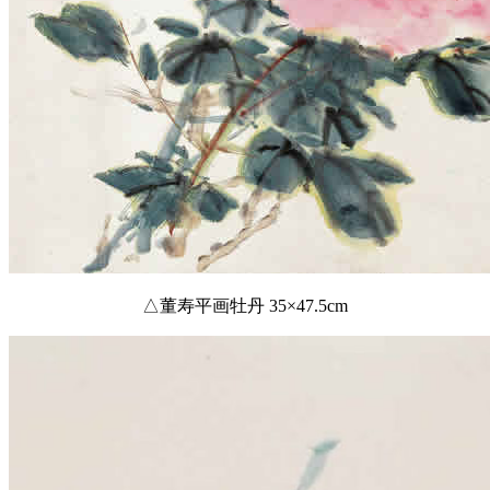
△董寿平画牡丹 35×47.5cm