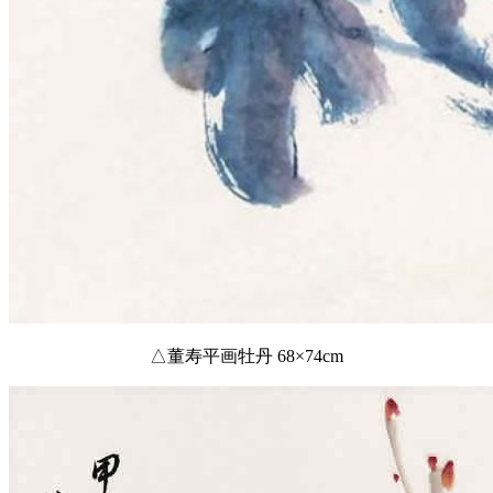
△董寿平画牡丹 68×74cm