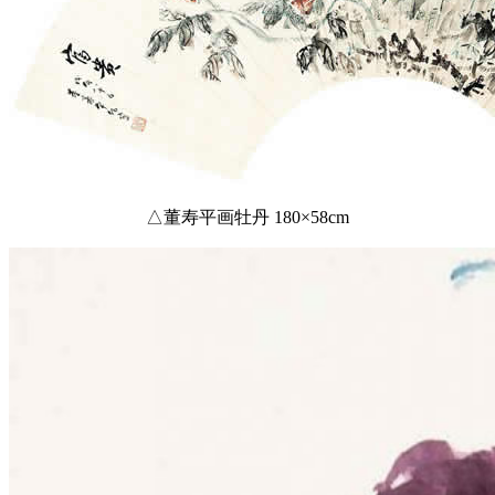
△董寿平画牡丹 180×58cm