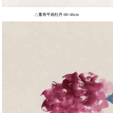
△董寿平画牡丹 68×46cm