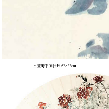
△董寿平画牡丹 62×33cm