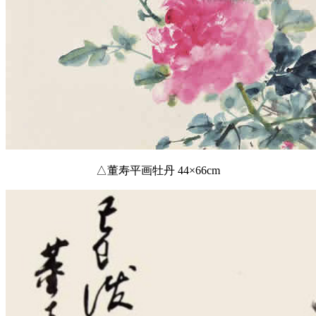
△董寿平画牡丹 44×66cm