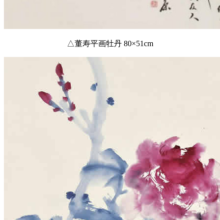
△董寿平画牡丹 80×51cm