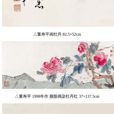
△董寿平画牡丹 82.5×52cm
△董寿平 1998年作 胭脂偶染牡丹红 37×137.5cm