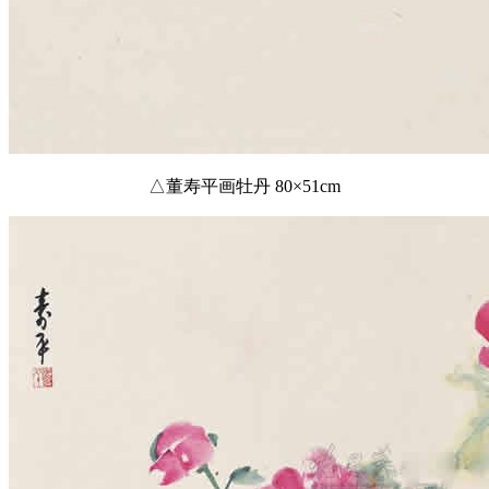
△董寿平画牡丹 80×51cm