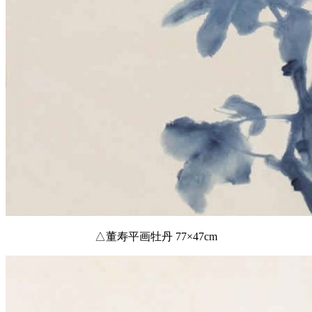
△董寿平画牡丹 77×47cm