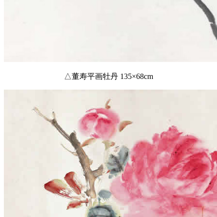
△董寿平画牡丹 135×68cm