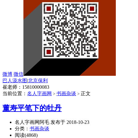
微博
微信
巴人汲水图
|
北京保利
崔老师：15810000083
当前位置：
名人字画网
书画杂谈
正文
>
>
董寿平笔下的牡丹
名人字画网阿毛 发布于 2018-10-23
分类：
书画杂谈
阅读(4868)