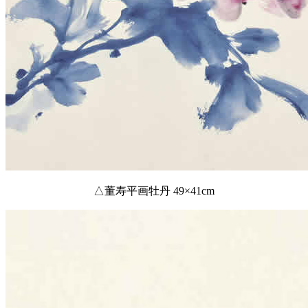
△董寿平画牡丹 49×41cm