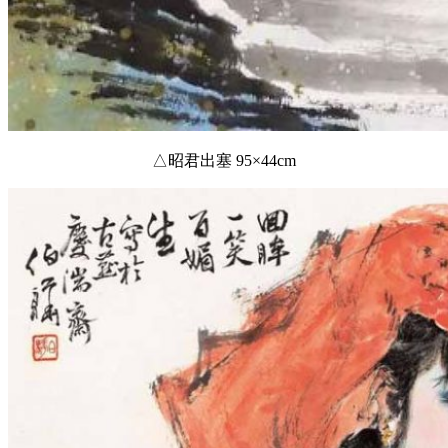
△昭君出塞 95×44cm