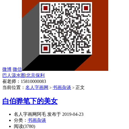
微博
微信
巴人汲水图
|
北京保利
崔老师：15810000083
当前位置：
名人字画网
书画杂谈
正文
>
>
白伯骅笔下的美女
名人字画网阿毛 发布于 2019-04-23
分类：
书画杂谈
阅读(3780)