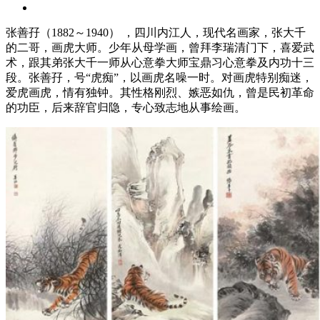
张善孖（1882～1940） ，四川内江人，现代名画家，张大千
的二哥，画虎大师。少年从母学画，曾拜李瑞清门下，喜爱武
术，跟其弟张大千一师从心意拳大师宝鼎习心意拳及内功十三
段。张善孖，号“虎痴”，以画虎名噪一时。对画虎特别痴迷，
爱虎画虎，情有独钟。其性格刚烈、嫉恶如仇，曾是民初革命
的功臣，后来辞官归隐，专心致志地从事绘画。