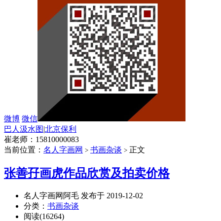
微博
微信
巴人汲水图
|
北京保利
崔老师：15810000083
当前位置：
名人字画网
书画杂谈
正文
>
>
张善孖画虎作品欣赏及拍卖价格
名人字画网阿毛 发布于 2019-12-02
分类：
书画杂谈
阅读(16264)