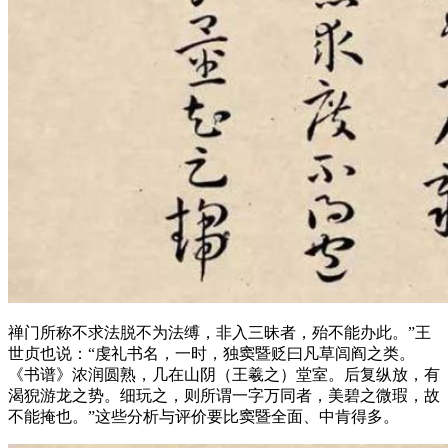
禅门所称不求法脱不为法缚，非入三昧者，殆不能办此。”王
世贞也说：“虔礼书名，一时，独窦暨贬曰凡草闾阎之类。
《书谱》浓润圆熟，几在山阴（王羲之）堂室。后复纵放，有
渴猊游龙之势。细玩之，则所谓一字万同者，美碧之微瑕，故
不能掩也。”这些分析与评价要比窦暨全面、中肯得多。