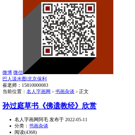
微博
微信
巴人汲水图
|
北京保利
崔老师：15810000083
当前位置：
名人字画网
书画杂谈
正文
>
>
孙过庭草书《佛遗教经》欣赏
名人字画网阿毛 发布于 2022-05-11
分类：
书画杂谈
阅读(4368)