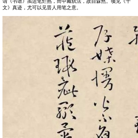
谓《书谱》虽运笔烂熟，而中藏轨法，故自森然。顷见《千
文》真迹，尤可以见晋人用笔之意。