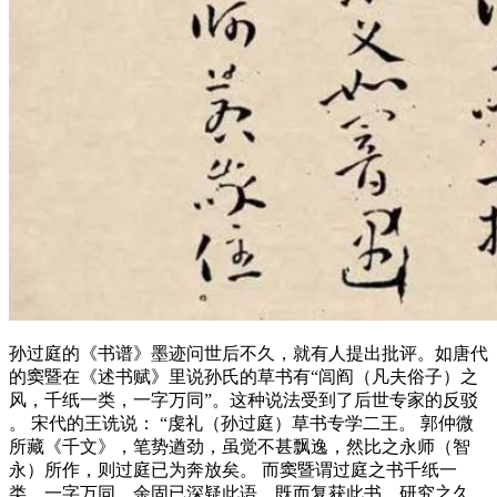
孙过庭的《书谱》墨迹问世后不久，就有人提出批评。如唐代
的窦暨在《述书赋》里说孙氏的草书有“闾阎（凡夫俗子）之
风，千纸一类，一字万同”。这种说法受到了后世专家的反驳
。 宋代的王诜说： “虔礼（孙过庭）草书专学二王。 郭仲微
所藏《千文》，笔势遒劲，虽觉不甚飘逸，然比之永师（智
永）所作，则过庭已为奔放矣。 而窦暨谓过庭之书千纸一
类，一字万同，余固已深疑此语，既而复获此书，研究之久，