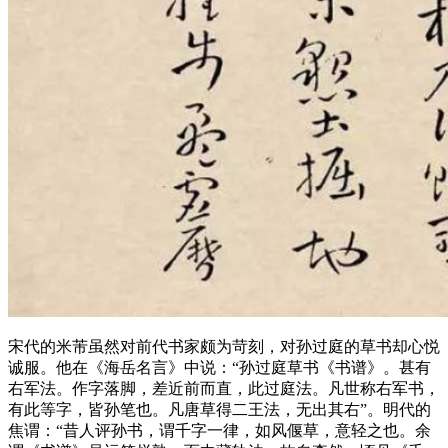
宋代的米芾虽然对前代书家颇为苛刻，对孙过庭的草书却心悦
诚服。他在《海岳名言》中说：“孙过庭草书《书谱》。甚有
右军法。作字落脚，差近前而直，此过庭法。凡世称右军书，
有此等字，皆孙笔也。凡唐草得二王法，无出其右”。明代的
焦谓：“昔人评孙书，谓千字一律，如风偃草，意轻之也。余