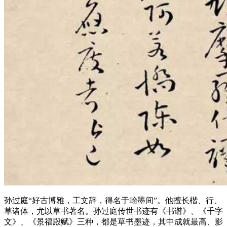
孙过庭“好古博雅，工文辞，得名于翰墨间”。他擅长楷、行、
草诸体，尤以草书著名。孙过庭传世书迹有《书谱》、《千字
文》、《景福殿赋》三种，都是草书墨迹，其中成就最高、影