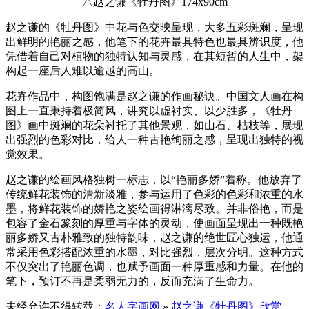
△赵之谦《牡丹图》174x90cm
赵之谦的《牡丹图》中花与色交映呈现，大多五彩斑斓，呈现
出鲜明的艳丽之感，他笔下的花卉最具特色也最具辨识度，他
凭借着自己对植物的独特认知与灵感，在其短暂的人生中，架
构起一座后人难以逾越的高山。
花卉作品中，构图饱满是赵之谦的作画秘诀。中国文人画在构
图上一直秉持着极简风，讲究以虚衬实、以少胜多，《牡丹
图》画中斑斓的花朵衬托了其他景观，如山石、枯枝等，展现
出强烈的色彩对比，给人一种古艳绚丽之感，呈现出独特的视
觉效果。
赵之谦的绘画风格独树一标志，以“艳丽多娇”着称。他放弃了
传统鲜花装饰的清新淡雅，参与运用了色彩的色彩和浓重的水
墨，将鲜花装饰的娇艳之姿绘画得淋漓尽致。并非俗艳，而是
包容了金石篆刻的厚重与字体的灵动，使画面呈现出一种既艳
丽多娇又古朴雅致的独特韵味，赵之谦的绝世匠心独运，他通
常采用色彩搭配浓重的水墨，对比强烈，层次分明。这种方式
不仅突出了艳丽色调，也赋予画面一种厚重感和力量。在他的
笔下，预订不再是柔弱无力的，反而充满了生命力。
未经允许不得转载：
名人字画网
»
赵之谦《牡丹图》欣赏