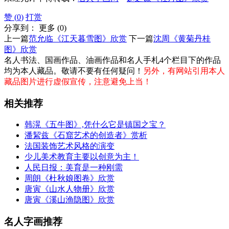
赞 (
0
)
打赏
分享到：
更多
(
0
)
上一篇
范允临《江天暮雪图》欣赏
下一篇
沈周《黄菊丹桂
图》欣赏
名人书法、国画作品、油画作品和名人手札4个栏目下的作品
均为本人藏品。敬请不要有任何疑问！
另外，有网站引用本人
藏品图片进行虚假宣传，注意避免上当！
相关推荐
韩滉《五牛图》,凭什么它是镇国之宝？
潘絜兹《石窟艺术的创造者》赏析
法国装饰艺术风格的演变
少儿美术教育主要以创意为主！
人民日报：美育是一种刚需
周朗《杜秋娘图卷》欣赏
唐寅《山水人物册》欣赏
唐寅《溪山渔隐图》欣赏
名人字画推荐