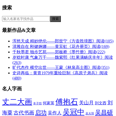
搜索
最新作品&文章
浑然天成 精妙绝伦——郎世宁《方壶胜境图》
阅读(105)
清雅自在 刚健婀娜——黄宾虹《花卉册页》
阅读(169)
千秋墨君 独步艺苑——郑板桥《墨竹册》
阅读(222)
岁稔时康 气象万千——魏紫熙《红果满畴庆丰年》
阅读
(263)
旷代杰作 横空出世——王蒙《林泉高士图》
阅读(351)
史诗再临：黄胄1979年重绘巨制《高原子弟兵》
阅读
(480)
名人字画
丈二大画
傅抱石
刘
关山月
何家英
刘文西
丰子恺
吴冠中
吴昌硕
启功
海粟
古代书画
吴作人
吴大羽