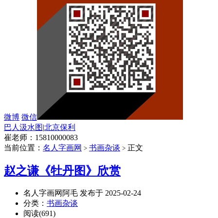
微博
微信
巴人汲水图
|
北京保利
崔老师：15810000083
当前位置：
名人字画网
书画杂谈
正文
>
>
赵之谦《牡丹图》欣赏
名人字画网阿毛 发布于 2025-02-24
分类：
书画杂谈
阅读(691)