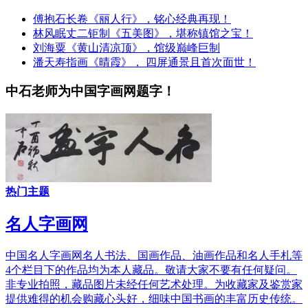
傅抱石长卷《丽人行》，铭心经典再现！
林风眠丈二钜制《五美图》，堪称镇馆之宝！
刘海粟《黄山清凉顶》，馆级巅峰巨制
潘天寿指画《晴霞》， 四屏通景且首次面世！
中石老师为中国字画网题字！
热门主题
名人字画网
中国名人字画网名人书法、国画作品、油画作品和名人手札等
4个栏目下的作品均为本人藏品。敬请大家不要有任何疑问。
非专业拍照，藏品图片未经任何艺术处理。为收藏家及鉴赏家
提供难得的机会购藏心头好，细味中国书画的丰富历史传统。