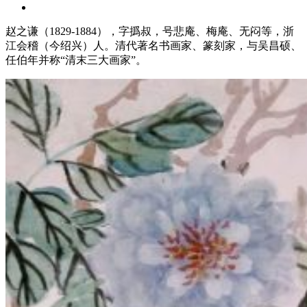
赵之谦（1829-1884），字撝叔，号悲庵、梅庵、无闷等，浙
江会稽（今绍兴）人。清代著名书画家、篆刻家，与吴昌硕、
任伯年并称“清末三大画家”。