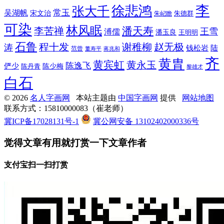
李
徐悲鸿
张大千
常玉
吴湖帆
宋文治
朱德群
朱屺瞻
可染
林风眠
潘天寿
李苦禅
王雪
溥儒
潘玉良
王明明
石鲁
程十发
赵无极
谢稚柳
涛
钱松岩
陆
范曾
董寿平
蒋兆和
齐
黄胄
黄宾虹
黄永玉
陈逸飞
俨少
陈少梅
陈丹青
黎雄才
白石
© 2026
名人字画网
本站主题由
中国字画网
提供
网站地图
联系方式：15810000083（崔老师）
冀ICP备17028131号-1
冀公网安备 13102402000336号
觉得文章有用就打赏一下文章作者
支付宝扫一扫打赏