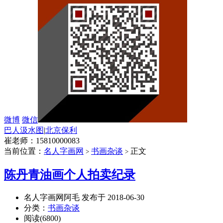
微博
微信
巴人汲水图
|
北京保利
崔老师：15810000083
当前位置：
名人字画网
书画杂谈
正文
>
>
陈丹青油画个人拍卖纪录
名人字画网阿毛 发布于 2018-06-30
分类：
书画杂谈
阅读(6800)