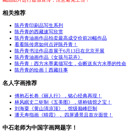
相关推荐
陈丹青印刷品写生系列
陈丹青的西藏速写欣赏
陈丹青油画作品拍卖最高成交价前20幅作品
看看陈传席如何点评陈丹青！
陈丹青书法作品首展于6月13日在北京开展
陈丹青油画作品《女孩与花卉》
陈丹青：西方水墨素描写生，会断送东方水墨的性命
陈丹青的绘画丨西藏往事
名人字画推荐
傅抱石长卷《丽人行》，铭心经典再现！
林风眠丈二钜制《五美图》，堪称镇馆之宝！
刘海粟《黄山清凉顶》，馆级巅峰巨制
潘天寿指画《晴霞》， 四屏通景且首次面世！
中石老师为中国字画网题字！