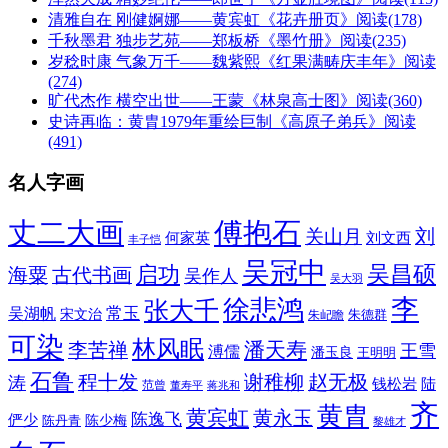
清雅自在 刚健婀娜——黄宾虹《花卉册页》
阅读(178)
千秋墨君 独步艺苑——郑板桥《墨竹册》
阅读(235)
岁稔时康 气象万千——魏紫熙《红果满畴庆丰年》
阅读
(274)
旷代杰作 横空出世——王蒙《林泉高士图》
阅读(360)
史诗再临：黄胄1979年重绘巨制《高原子弟兵》
阅读
(491)
名人字画
丈二大画
傅抱石
刘
关山月
何家英
刘文西
丰子恺
吴冠中
吴昌硕
启功
海粟
古代书画
吴作人
吴大羽
李
徐悲鸿
张大千
常玉
吴湖帆
宋文治
朱德群
朱屺瞻
可染
林风眠
潘天寿
李苦禅
王雪
溥儒
潘玉良
王明明
石鲁
程十发
赵无极
谢稚柳
涛
钱松岩
陆
范曾
董寿平
蒋兆和
齐
黄胄
黄宾虹
黄永玉
陈逸飞
俨少
陈少梅
陈丹青
黎雄才