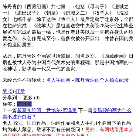
陈丹青的《西藏组画》共七幅，（包括《母与子》《进城之
一》《康巴汉子》《朝圣》《进城之二》《牧羊人》《洗发
女》七幅作品，除了这件《牧羊人》最后定稿于北京外，全部
在拉萨完成，《牧羊人》是组画送交中央美院78级研究生毕业
展览前完成的最后一幅，也是作者赴美以后一直携在身边的珍
爱之作。从创作完成至今，曾多次被公开展出，并曾在国内美
术馆巡回展览。
从此，陈丹青这个画家世所瞩目、闻名遐迩。《西藏组画》日
后也被世人称为中国当代美术史的里程碑。那是中国油画的一
段神话，影响着一代又一代的画家。
未经允许不得转载：
名人字画网
»
陈丹青油画个人拍卖纪录
赞 (
5
)
打赏
分享到：
更多
(
0
)
标签：
陈丹青
上一篇
超写实绘画 – 尹戈尔·厄泽里
下一篇
吴昌硕的画为什么
卖不过齐白石？
名人书法、国画作品、油画作品和名人手札4个栏目下的作品
均为本人藏品。敬请不要有任何疑问！
另外，有网站引用本人
藏品图片进行虚假宣传，注意避免上当！