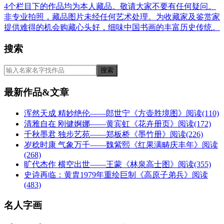
4个栏目下的作品均为本人藏品。敬请大家不要有任何疑问。
非专业拍照，藏品图片未经任何艺术处理。为收藏家及鉴赏家
提供难得的机会购藏心头好，细味中国书画的丰富历史传统。
搜索
最新作品&文章
浑然天成 精妙绝伦——郎世宁《方壶胜境图》
阅读(110)
清雅自在 刚健婀娜——黄宾虹《花卉册页》
阅读(172)
千秋墨君 独步艺苑——郑板桥《墨竹册》
阅读(226)
岁稔时康 气象万千——魏紫熙《红果满畴庆丰年》
阅读
(268)
旷代杰作 横空出世——王蒙《林泉高士图》
阅读(355)
史诗再临：黄胄1979年重绘巨制《高原子弟兵》
阅读
(483)
名人字画