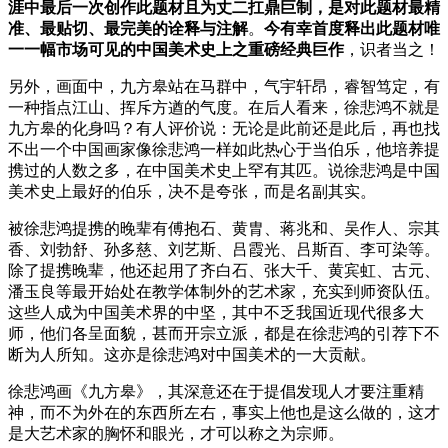
涯中最后一次创作此题材且为丈二扛鼎巨制，是对此题材最精
准、最贴切、最完美的诠释与注解
。
今有幸首度释出此题材唯
一一幅市场可见的中国美术史上之重磅经典巨作
，识者当之！
另外，画面中，九方皋站在马群中，气宇轩昂，睿智笃定，有
一种指点江山、挥斥方遒的气度。在后人看来，徐悲鸿不就是
九方皋的化身吗？有人评价说：无论是此前还是此后，再也找
不出一个中国画家像徐悲鸿一样如此热心于当伯乐，他培养提
携过的人数之多，在中国美术史上罕有其匹。说徐悲鸿是中国
美术史上最好的伯乐，决不是夸张，而是名副其实。
被徐悲鸿提携的晚辈有傅抱石、黄胄、蒋兆和、吴作人、宗其
香、刘勃舒、孙多慈、刘艺斯、吕霞光、吕斯百、李可染等。
除了提携晚辈，他还起用了齐白石、张大千、黄宾虹、古元、
潘玉良等最开始处在教学体制外的艺术家，充实到师资队伍。
这些人成为中国美术界的中坚，其中不乏我国近现代很多大
师，他们各呈面貌，甚而开宗立派，都是在徐悲鸿的引荐下不
断为人所知。这亦是徐悲鸿对中国美术的一大贡献。
徐悲鸿画《九方皋》，其深意还在于提倡发现人才要注重精
神，而不为外在的东西所左右，事实上他也是这么做的，这才
是大艺术家的胸怀和眼光，才可以称之为宗师。