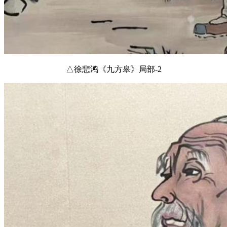
△徐悲鸿《九方皋》局部-2