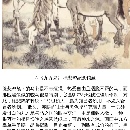
△《九方皋》 徐悲鸿纪念馆藏
徐悲鸿笔下的马都是不带缰绳、热爱自由且洒脱不羁的马，而
那匹黑缎似的骏马很是特别，它温驯乖巧地被红缰所牵制。对
此，徐悲鸿解释说：“马也如人，愿为知己者所用，不愿为昏
庸者所制。”低头、赤膊的壮士与黑色骏马充满力量，一旁须
发俱白的九方皋与马之间的眼神交汇，更是细致入微，一种一
眼万年的相见恨晚之感跃然纸上，可谓神来之笔。画面中九方
皋单手叉腰，昂首挺胸，目光如炬，一副胸有成竹的样子。黑