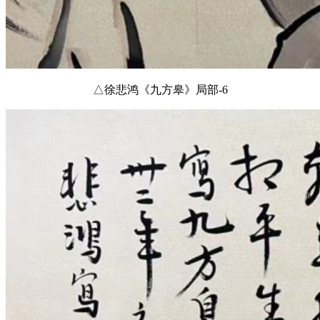
△徐悲鸿《九方皋》局部-6