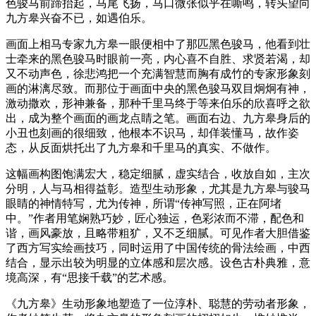
色骏马前蹄抬起，马尾飞扬，马口微张似乎在嘶鸣，转头望向
九方皋兴奋不已，如遇伯乐。
画面上相马专家九方皋一眼便相中了那匹黑色骏马，他看到壮
士牵来的黑色骏马时眼前一亮，内心喜不自胜、求贤若渴，却
又不动声色，徐悲鸿把一个充满智慧而胸有成竹的专家形象刻
画的淋漓尽致。而那位于画面中央的黑色骏马双目炯炯有神，
激动撒欢，形神兼备，那种千里马终于等来伯乐的欣喜呼之欲
出，成为整个画面的画龙点睛之笔。画面右边、九方皋身后的
小丑也刻画的很细致，他根本不识马，却佯装懂马，故作姿
态，从反面烘托出了九方皋和千里马的真实、不做作。
这幅画构图饱满宏大，稳定细腻，虚实结合，收放自如，主次
分明，人与马相得益彰。造型生动形象，尤其是九方皋与骏马
眼睛的神情特写，尤为传神，所谓“传神写照，正在阿堵
中。”作者用笔娴熟巧妙，匠心独运，色彩浓而不滞，配色和
谐，画风豪放，且略带粗犷，又不乏细腻。可见作者大胆借鉴
了西方写实绘画技巧，同时运用了中国传统的骨法绘画，中西
结合，显示出较为明显的立体感和层次感。设色古朴典雅，意
境高深，有“思接千载”的艺术感。
《九方皋》生动形象地塑造了一位淳朴、聪慧的劳动者形象，