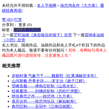
未经允许不得转载：
名人字画网
»
徐悲鸿名作《九方皋》,重
磅经典再现!
赞 (
85
)
打赏
分享到：
更多
(
0
)
标签：
丈二大画
徐悲鸿
上一篇
艾轩油画《来自狼谷的孩子》欣赏
下一篇
雷纳多油画
《小憩》欣赏
名人书法、国画作品、油画作品和名人手札4个栏目下的作品
均为本人藏品。敬请不要有任何疑问！
另外，有网站引用本人
藏品图片进行虚假宣传，注意避免上当！
相关推荐
岁稔时康 气象万千——魏紫熙《红果满畴庆丰年》
山河新貌 丹青史诗——宋文治《扬子江畔》
‌登峰造极——傅抱石钜制《山高水长》
经典重现——刘继卣钜制《武松打虎图》
绝佳典范之作——徐悲鸿《九方皋》
喜庆吉祥——徐悲鸿珍品《麻姑献寿》
典范巨制——吴冠中《江南旧画图》