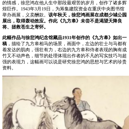
的情感，徐悲鸿在他人生中那段最艰苦的岁月，创作了诸多辉
煌巨作。1943年3月19日，为筹集建院资金在重庆中央图书馆
举办画展，义卖酬款。
该年秋天，徐悲鸿画展在成都少城公园
展出，取得轰动效应。作此《九方皋》未尝不是渴望天降良
将、拯救苍生之寄怀。
此幅作品与徐悲鸿纪念馆藏品1931年创作的《九方皋》如出一
稿
，描绘了九方皋相马的场景，画面中，左边的壮士与马都有
着发达的肌肉，强壮有力，右边的九方皋和侍者表现的胸有成
竹又不动声色，细节的处理体现出作者的不凡的写实技巧与超
强的表现力，这幅画可以说是研究徐悲鸿的思想与艺术的珍贵
资料。