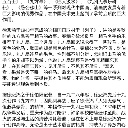
五百士》、《九方皋》、《巴人汲水》、《九州无事乐耕
耘》、《愚公移山》等一系列对现代中国画、油画的发展有着
巨大影响的优秀作品，在中国美术史上起到了承前启后的巨大
作用。
徐悲鸿于1943年完成的这幅国画取材于《列子》，讲的是春秋
时的九方皋善于相马的故事。秦穆公欲求良马，相马名手伯乐
推荐了九方皋。三个月后，九方皋回来说求得了一匹骏马，是
黄色的牝马，取回的却是黑色的牡马。秦穆公大为不满，对伯
乐说，九方皋连马的毛色、性别都不能分辨，怎能识出马的优
劣？伯乐却不以为然，他说九方皋观察马是“得其精而忘其
粗，在其内而忘其外，见其所见，不见其不所见。”牵来一
看，果然是天下唯一的好马。后来九方皋相马寓指在对待人、
事、物的时候，要抓住其本质特征，不能为表面现象所迷惑，
要能透过现象看到本质。
据徐悲鸿之子徐伯阳记载，自一九二八年起，徐悲鸿先后十九
次创作《九方皋》，因此则典故，应了徐悲鸿「人须无傲气，
但必具傲骨」的精神。本幅作于一九四三年初秋，1937年抗日
战争爆发后，重庆作为战时陪都，许多学校陆续迁移至此。战
火的弥漫与生活的清苦消耗着他，但在艺术上却是徐悲鸿的一
个创作高峰。无论是出于艺术语言的拓展，抑或为了释放内心