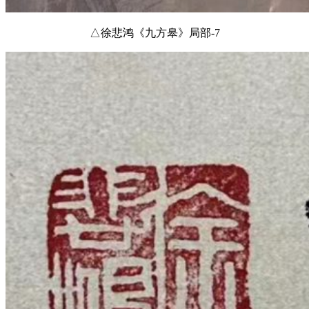
△徐悲鸿《九方皋》局部-7