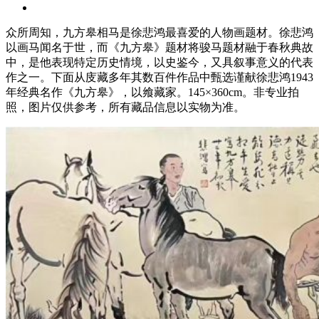
众所周知，九方皋相马是徐悲鸿最喜爱的人物画题材。徐悲鸿
以画马闻名于世，而《九方皋》题材将骏马题材融于春秋典故
中，是他表现特定历史情境，以史鉴今，又具叙事意义的代表
作之一。下面从庋藏多年其数百件作品中甄选谨献徐悲鸿1943
年经典名作《九方皋》，以飨藏家。145×360cm。非专业拍
照，图片仅供参考，所有藏品信息以实物为准。