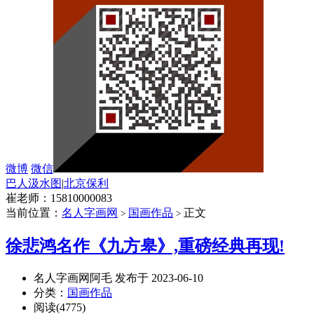
微博
微信
巴人汲水图
|
北京保利
崔老师：15810000083
当前位置：
名人字画网
国画作品
正文
>
>
徐悲鸿名作《九方皋》,重磅经典再现!
名人字画网阿毛 发布于 2023-06-10
分类：
国画作品
阅读(4775)