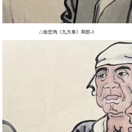
△徐悲鸿《九方皋》局部-3