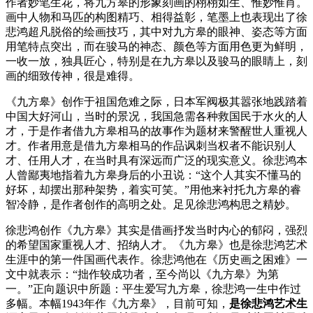
作者妙笔生花，将九方皋的形象刻画的栩栩如生、惟妙惟肖。
画中人物和马匹的构图精巧、相得益彰，笔墨上也表现出了徐
悲鸿超凡脱俗的绘画技巧，其中对九方皋的眼神、姿态等方面
用笔特点突出，而在骏马的神态、颜色等方面用色更为鲜明，
一收一放，独具匠心，特别是在九方皋以及骏马的眼睛上，刻
画的细致传神，很是难得。
《九方皋》创作于祖国危难之际，日本军阀极其嚣张地践踏着
中国大好河山，当时的景况，我国急需各种救国民于水火的人
才，于是作者借九方皋相马的故事作为题材来警醒世人重视人
才。作者用意是借九方皋相马的作品讽刺当权者不能识别人
才、任用人才，在当时具有深远而广泛的现实意义。徐悲鸿本
人曾鄙夷地指着九方皋身后的小丑说：“这个人其实不懂马的
好坏，却摆出那种架势，着实可笑。”用他来衬托九方皋的睿
智冷静，是作者创作的高明之处。足见徐悲鸿构思之精妙。
徐悲鸿创作《九方皋》其实是借画抒发当时内心的郁闷，强烈
的希望国家重视人才、招纳人才。《九方皋》也是徐悲鸿艺术
生涯中的第一件国画代表作。徐悲鸿他在《历史画之困难》一
文中就表示：“拙作较成功者，至今尚以《九方皋》为第
一。”正向题识中所题：平生爱写九方皋，徐悲鸿一生中作过
多幅。本幅1943年作《九方皋》，目前可知，
是徐悲鸿艺术生