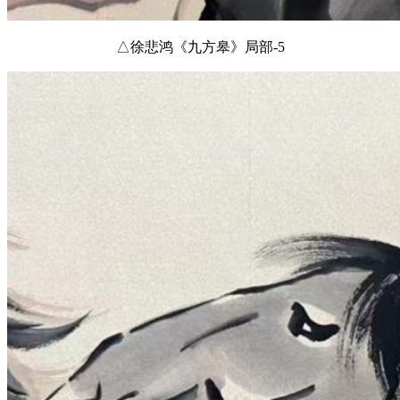
△徐悲鸿《九方皋》局部-5