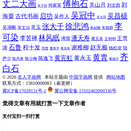
丈二大画
傅抱石
刘
关山月
何家英
刘文西
丰子恺
吴冠中
吴昌硕
启功
海粟
古代书画
吴作人
吴大羽
李
徐悲鸿
张大千
常玉
吴湖帆
宋文治
朱德群
朱屺瞻
可染
林风眠
潘天寿
李苦禅
王雪
溥儒
潘玉良
王明明
石鲁
程十发
赵无极
谢稚柳
涛
钱松岩
陆
范曾
董寿平
蒋兆和
齐
黄胄
黄宾虹
黄永玉
陈逸飞
俨少
陈少梅
陈丹青
黎雄才
白石
© 2026
名人字画网
本站主题由
中国字画网
提供
网站地图
联系方式：15810000083（崔老师）
冀ICP备17028131号-1
冀公网安备 13102402000336号
觉得文章有用就打赏一下文章作者
支付宝扫一扫打赏