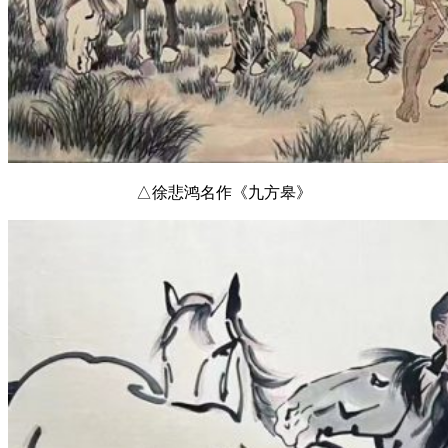
△徐悲鸿名作《九方皋》