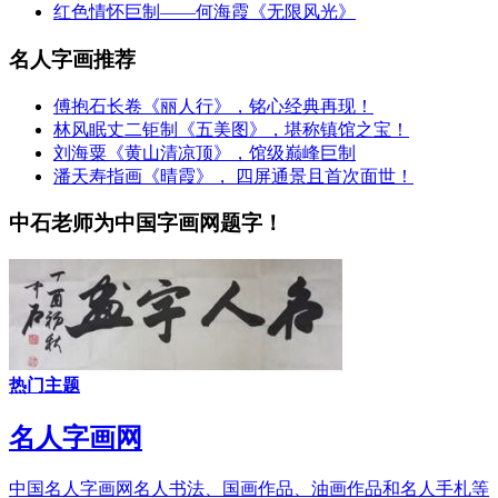
红色情怀巨制——何海霞《无限风光》
名人字画推荐
傅抱石长卷《丽人行》，铭心经典再现！
林风眠丈二钜制《五美图》，堪称镇馆之宝！
刘海粟《黄山清凉顶》，馆级巅峰巨制
潘天寿指画《晴霞》， 四屏通景且首次面世！
中石老师为中国字画网题字！
热门主题
名人字画网
中国名人字画网名人书法、国画作品、油画作品和名人手札等