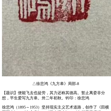
△徐悲鸿《九方皋》局部-8
【题识】便能飞去也徒劳，其力还称其德高。暂止离娄非分
想，平生爱写九方皋。卅二年初秋。钤印：徐悲鸿
徐悲鸿（1895～1953）坚持现实主义艺术道路，创作了《田横