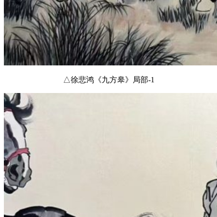
△徐悲鸿《九方皋》局部-1