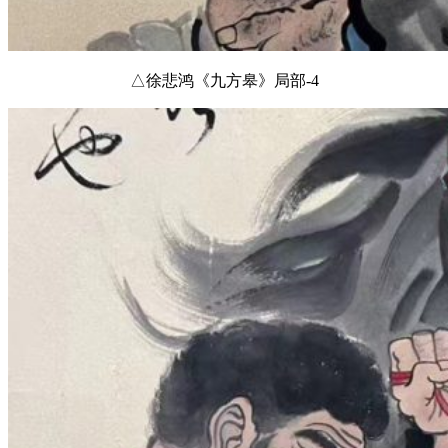
△徐悲鸿《九方皋》局部-4