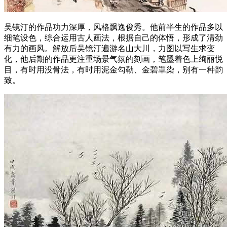
吴镜汀的作品功力深厚，风格飘逸俊秀。他前半生的作品多以
细笔设色，综合运用古人画法，根据自己的体悟，形成了清劲
有力的画风。解放后吴镜汀遍游名山大川，力图以写生求变
化，他后期的作品更注重场景气氛的刻画，笔墨着色上绚丽悦
目，有时用没骨法，有时用泥金勾勒、金碧罩染，别有一种韵
致。