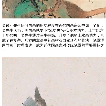
吴镜汀先生研习国画的用功程度在近代国画宗师中属于罕见，
吴先生认为：画国画就要下“笨功夫”夯实基本功力。上世纪六
十年代初，吴先生通过写生锤炼、升华了他的山水画功力，形
成了在复杂、巧妙的章法中刻画树石自然形态的骨法，笔墨浑
厚而富于纹理表达，成为近代国画家对传统笔墨的重要贡献之
一。