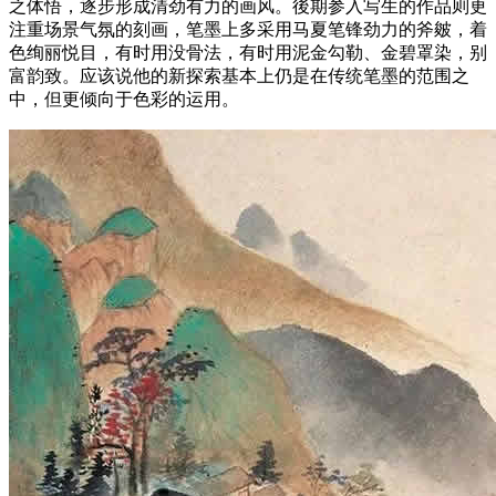
之体悟，逐步形成清劲有力的画风。後期参入写生的作品则更
注重场景气氛的刻画，笔墨上多采用马夏笔锋劲力的斧皴，着
色绚丽悦目，有时用没骨法，有时用泥金勾勒、金碧罩染，别
富韵致。应该说他的新探索基本上仍是在传统笔墨的范围之
中，但更倾向于色彩的运用。