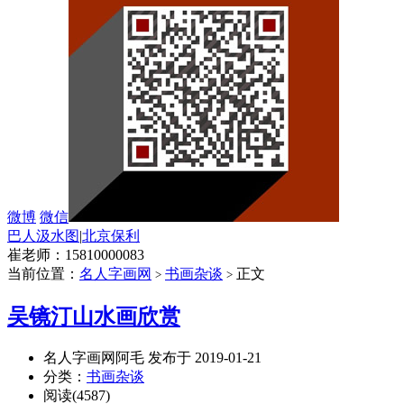
微博
微信
巴人汲水图
|
北京保利
崔老师：15810000083
当前位置：
名人字画网
书画杂谈
正文
>
>
吴镜汀山水画欣赏
名人字画网阿毛 发布于 2019-01-21
分类：
书画杂谈
阅读(4587)