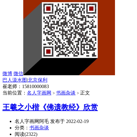
微博
微信
巴人汲水图
|
北京保利
崔老师：15810000083
当前位置：
名人字画网
书画杂谈
正文
>
>
王羲之小楷《佛遗教经》欣赏
名人字画网阿毛 发布于 2022-02-19
分类：
书画杂谈
阅读(2322)