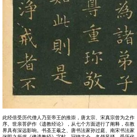
此经倍受历代僧人乃至帝王的推崇，唐太宗、宋真宗曾为之作
序。世亲菩萨作《遗教经论》，从七个方面进行了阐释，在教
界具有深远影响。书圣王羲之、唐书法家孙过庭、南宋书法家
张即之所书《佛遗教经》字帖，冠绝古今，各领风骚，受历代