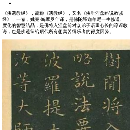
《佛遗教经》，简称《遗教经》，又名《佛垂涅盘略说教诫
经》，一卷，姚秦·鸠摩罗什译，是佛陀释迦牟尼一生修道、
度化的智慧结晶，是佛将入涅盘前对众弟子语重心长的谆谆教
诲，也是佛遗留给后代所有想离苦得乐者的得度因缘。