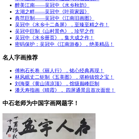
醉美江南——吴冠中《水乡秋韵》
太湖之畔——吴冠中《叶荷家园》
典范巨制——吴冠中《江南旧画图》
吴冠中《水乡十二条屏》，至臻至精之作！
吴冠中巨制《山村景色》，珍罕之作
吴冠中《水乡册页》，集大成之作！
密码保护：吴冠中《江南游春》，绝美精品！
名人字画推荐
傅抱石长卷《丽人行》，铭心经典再现！
林风眠丈二钜制《五美图》，堪称镇馆之宝！
刘海粟《黄山清凉顶》，馆级巅峰巨制
潘天寿指画《晴霞》， 四屏通景且首次面世！
中石老师为中国字画网题字！