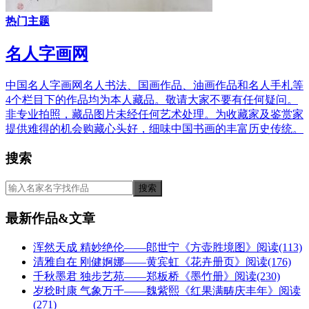
热门主题
名人字画网
中国名人字画网名人书法、国画作品、油画作品和名人手札等
4个栏目下的作品均为本人藏品。敬请大家不要有任何疑问。
非专业拍照，藏品图片未经任何艺术处理。为收藏家及鉴赏家
提供难得的机会购藏心头好，细味中国书画的丰富历史传统。
搜索
最新作品&文章
浑然天成 精妙绝伦——郎世宁《方壶胜境图》
阅读(113)
清雅自在 刚健婀娜——黄宾虹《花卉册页》
阅读(176)
千秋墨君 独步艺苑——郑板桥《墨竹册》
阅读(230)
岁稔时康 气象万千——魏紫熙《红果满畴庆丰年》
阅读
(271)