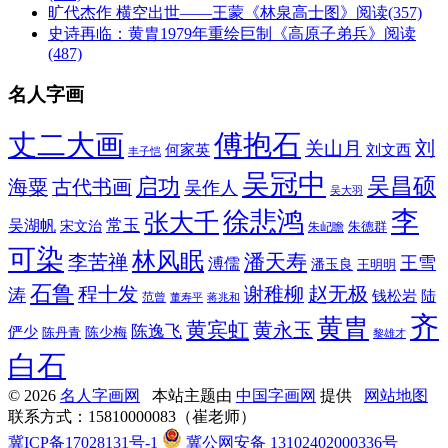
旷代杰作 横空出世——王蒙《林泉高士图》
阅读(357)
史诗再临：黄胄1979年重绘巨制《高原子弟兵》
阅读
(487)
名人字画
丈二大画
傅抱石
刘
关山月
何家英
刘文西
丰子恺
吴冠中
吴昌硕
启功
海粟
古代书画
吴作人
吴大羽
李
徐悲鸿
张大千
常玉
吴湖帆
宋文治
朱德群
朱屺瞻
可染
林风眠
潘天寿
李苦禅
王雪
溥儒
潘玉良
王明明
石鲁
程十发
赵无极
谢稚柳
涛
钱松岩
陆
范曾
董寿平
蒋兆和
齐
黄胄
黄宾虹
黄永玉
陈逸飞
俨少
陈少梅
陈丹青
黎雄才
白石
© 2026
名人字画网
本站主题由
中国字画网
提供
网站地图
联系方式：15810000083（崔老师）
冀ICP备17028131号-1
冀公网安备 13102402000336号