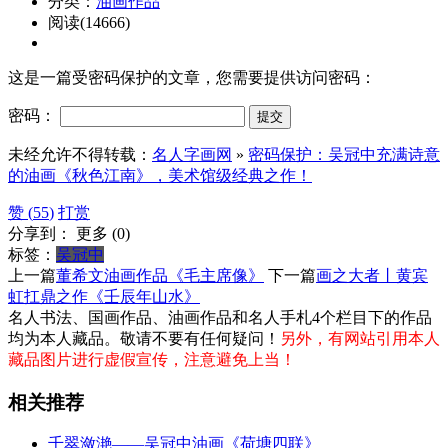
分类：
油画作品
阅读(14666)
这是一篇受密码保护的文章，您需要提供访问密码：
密码：
未经允许不得转载：
名人字画网
»
密码保护：吴冠中充满诗意
的油画《秋色江南》，美术馆级经典之作！
赞 (
55
)
打赏
分享到：
更多
(
0
)
标签：
吴冠中
上一篇
董希文油画作品《毛主席像》
下一篇
画之大者丨黄宾
虹扛鼎之作《壬辰年山水》
名人书法、国画作品、油画作品和名人手札4个栏目下的作品
均为本人藏品。敬请不要有任何疑问！
另外，有网站引用本人
藏品图片进行虚假宣传，注意避免上当！
相关推荐
千翠潋滟——吴冠中油画《荷塘四联》