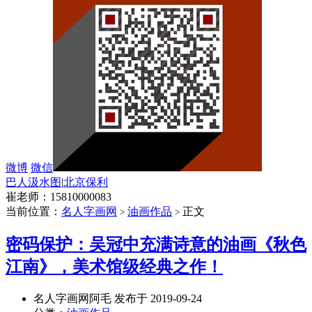
微博
微信
巴人汲水图
|
北京保利
崔老师：15810000083
当前位置：
名人字画网
油画作品
正文
>
>
密码保护：吴冠中充满诗意的油画《秋色
江南》，美术馆级经典之作！
名人字画网阿毛 发布于 2019-09-24