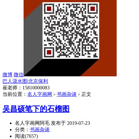
微博
微信
巴人汲水图
|
北京保利
崔老师：15810000083
当前位置：
名人字画网
书画杂谈
正文
>
>
吴昌硕笔下的石榴图
名人字画网阿毛 发布于 2019-07-23
分类：
书画杂谈
阅读(7657)