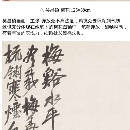
△ 吴昌硕 梅花 125×68cm
吴昌硕画画，主张“奔放处不离法度，精微处要照顾到气魄”，
这也充分体现在他笔下的梅花图轴中，笔墨奔放，酣畅淋漓，
有着丰富的表现力，细微处又遵循法度。