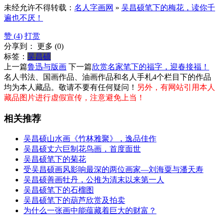
未经允许不得转载：
名人字画网
»
吴昌硕笔下的梅花，读你千
遍也不厌！
赞 (
4
)
打赏
分享到：
更多
(
0
)
标签：
吴昌硕
上一篇
鲁迅与版画
下一篇
欣赏名家笔下的福字，迎春接福！
名人书法、国画作品、油画作品和名人手札4个栏目下的作品
均为本人藏品。敬请不要有任何疑问！
另外，有网站引用本人
藏品图片进行虚假宣传，注意避免上当！
相关推荐
吴昌硕山水画《竹林雅聚》，逸品佳作
吴昌硕丈六巨制花鸟画，首度面世
吴昌硕笔下的菊花
受吴昌硕画风影响最深的两位画家—刘海粟与潘天寿
吴昌硕善画牡丹，公推为清末以来第一人
吴昌硕笔下的石榴图
吴昌硕笔下的葫芦欣赏及拍卖
为什么一张画中能蕴藏着巨大的财富？