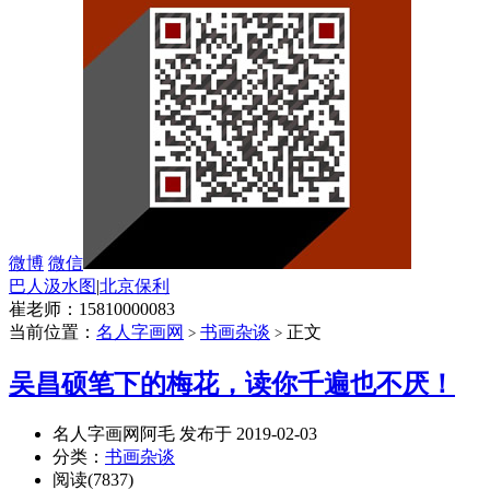
微博
微信
巴人汲水图
|
北京保利
崔老师：15810000083
当前位置：
名人字画网
书画杂谈
正文
>
>
吴昌硕笔下的梅花，读你千遍也不厌！
名人字画网阿毛 发布于 2019-02-03
分类：
书画杂谈
阅读(7837)