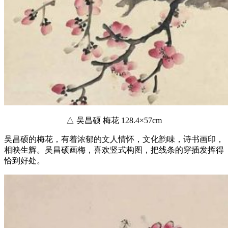
△ 吴昌硕 梅花 128.4×57cm
吴昌硕的梅花，有着浓郁的文人情怀，文化韵味，诗书画印，
相映生辉。吴昌硕画梅，喜欢竖式构图，把线条的穿插发挥得
恰到好处。