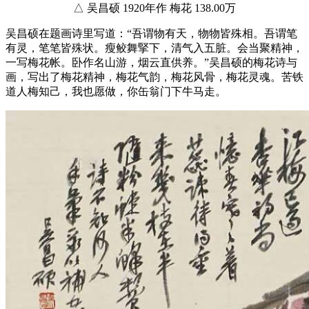
△ 吴昌硕 1920年作 梅花 138.00万
吴昌硕在题画诗里写道：“吾谓物有天，物物皆殊相。吾谓笔
有灵，笔笔皆殊状。瘦鲛舞掔下，清气入五脏。会当聚精神，
一写梅花帐。卧作名山游，烟云直供养。”吴昌硕的梅花诗与
画，写出了梅花精神，梅花气韵，梅花风骨，梅花灵魂。苦铁
道人梅知己，我也愿做，你缶翁门下牛马走。