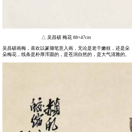
△ 吴昌硕 梅花 88×47cm
吴昌硕画梅，喜欢以篆籀笔意入画，无论是老干嫩枝，还是朵
朵梅花，线条是朴厚浑圆的，是苍润自然的，是大气清雅的。