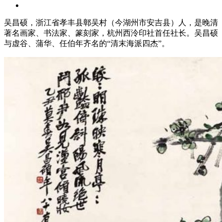
吴昌硕，浙江省孝丰县鄣吴村（今湖州市安吉县）人，是晚清
著名画家、书法家、篆刻家，杭州西泠印社首任社长。吴昌硕
与虚谷、蒲华、任伯年齐名的“清末海派四杰”。