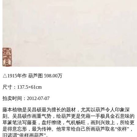
△1915年作 葫芦图 598.00万
尺寸：137.5×61cm
拍卖时间：2012-07-07
藤本植物是吴昌硕最为擅长的题材，尤其以葫芦令人印象深
刻。吴昌硕作画重气势，绘葫芦更是凭藉一手极具金石意味的
草篆笔法写藤蔓，盘纡缭绕，气机畅旺，画到兴致上，所绘更
是得意忘形，最为传神。他常常给自己所画葫芦取名“依样”，
旧谚谓“依样画葫芦”。