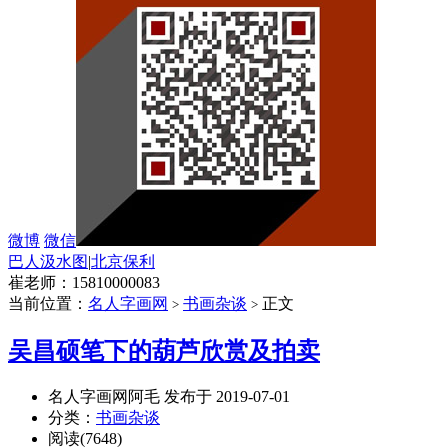
微博
微信
巴人汲水图
|
北京保利
崔老师：15810000083
当前位置：
名人字画网
书画杂谈
正文
>
>
吴昌硕笔下的葫芦欣赏及拍卖
名人字画网阿毛 发布于 2019-07-01
分类：
书画杂谈
阅读(7648)