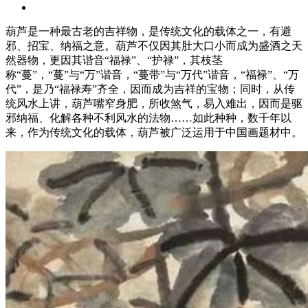
葫芦是一种最古老的吉祥物，是传统文化的载体之一，有避
邪、招宝、纳福之意。葫芦不仅因其肚大口小而成为盛酒之天
然器物，更因其谐音“福禄”、“护禄”，其枝茎
称“蔓”，“蔓”与“万”谐音，“蔓带”与“万代”谐音，“福禄”、“万
代”，是乃“福禄寿”齐全，因而成为吉祥的宝物；同时，从传
统风水上讲，葫芦嘴窄身肥，所收煞气，易入难出，因而是驱
邪纳福、化解各种不利风水的法物……如此种种，数千年以
来，作为传统文化的载体，葫芦被广泛运用于中国画题材中。