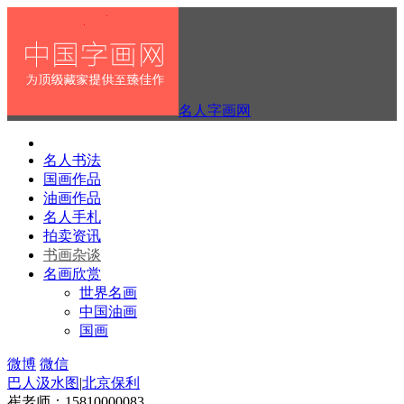
名人字画网
名人书法
国画作品
油画作品
名人手札
拍卖资讯
书画杂谈
名画欣赏
世界名画
中国油画
国画
微博
微信
巴人汲水图
|
北京保利
崔老师：15810000083