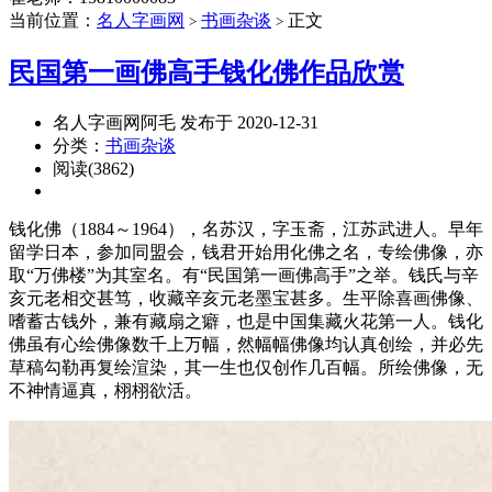
当前位置：
名人字画网
书画杂谈
正文
>
>
民国第一画佛高手钱化佛作品欣赏
名人字画网阿毛 发布于 2020-12-31
分类：
书画杂谈
阅读(3862)
钱化佛（1884～1964），名苏汉，字玉斋，江苏武进人。早年
留学日本，参加同盟会，钱君开始用化佛之名，专绘佛像，亦
取“万佛楼”为其室名。有“民国第一画佛高手”之举。钱氏与辛
亥元老相交甚笃，收藏辛亥元老墨宝甚多。生平除喜画佛像、
嗜蓄古钱外，兼有藏扇之癖，也是中国集藏火花第一人。钱化
佛虽有心绘佛像数千上万幅，然幅幅佛像均认真创绘，并必先
草稿勾勒再复绘渲染，其一生也仅创作几百幅。所绘佛像，无
不神情逼真，栩栩欲活。