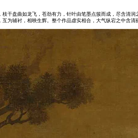
，枝干盘曲如龙飞，苍劲有力，针叶由笔墨点簇而成，尽含清润
，互为辅衬，相映生辉。整个作品虚实相合，大气纵宕之中含清