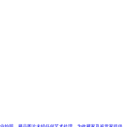
专业拍照，藏品图片未经任何艺术处理。为收藏家及鉴赏家提供