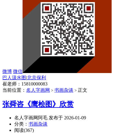
微博
微信
巴人汲水图
|
北京保利
崔老师：15810000083
当前位置：
名人字画网
书画杂谈
正文
>
>
张舜咨《鹰桧图》欣赏
名人字画网阿毛 发布于 2026-01-09
分类：
书画杂谈
阅读(367)