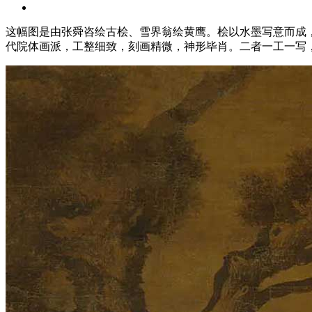
这幅图是由张舜咨绘古桧、雪界翁绘黄鹰。桧以水墨写意而成
代院体画派，工整细致，刻画精微，神形毕肖。二者一工一写