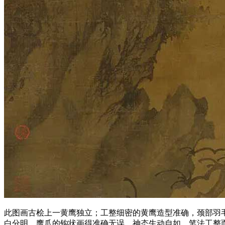
此图画古桧上一黄鹰独立；工整细密的黄鹰造型准确，颈部羽
白分明，鹰爪的钩状画得准确无误，神态生动自如，笔法工整