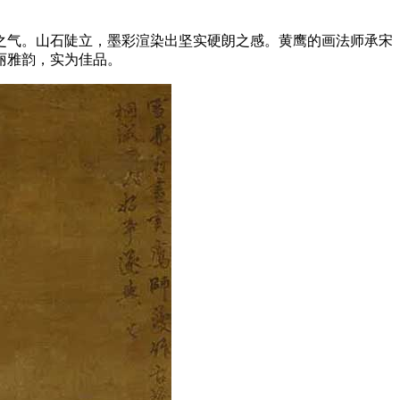
之气。山石陡立，墨彩渲染出坚实硬朗之感。黄鹰的画法师承宋
丽雅韵，实为佳品。