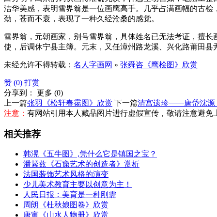
洁华美感，表明雪界翁是一位画鹰高手。几乎占满画幅的古桧
劲，苍而不衰，表现了一种久经沧桑的感觉。
雪界翁，元朝画家，别号雪界翁，具体姓名已无法考证，擅长
使，后调休宁县主簿。元末，又任漳州路龙溪、兴化路莆田县
未经允许不得转载：
名人字画网
»
张舜咨《鹰桧图》欣赏
赞 (
0
)
打赏
分享到：
更多
(
0
)
上一篇
张羽《松轩春霭图》欣赏
下一篇
清宫遗珍——唐岱沈源
注意：
有网站引用本人藏品图片进行虚假宣传，敬请注意避免
相关推荐
韩滉《五牛图》,凭什么它是镇国之宝？
潘絜兹《石窟艺术的创造者》赏析
法国装饰艺术风格的演变
少儿美术教育主要以创意为主！
人民日报：美育是一种刚需
周朗《杜秋娘图卷》欣赏
唐寅《山水人物册》欣赏