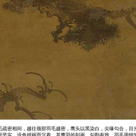
毛疏密相间，越往颈部羽毛越密，鹰头以黑染白，尖喙勾合，目
而坚实，设色妍丽而沉着，其鹰羽的刻画、勾勒有致，羽毛用细