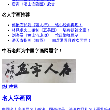
唐寅《溪山渔隐图》欣赏
名人字画推荐
傅抱石长卷《丽人行》，铭心经典再现！
林风眠丈二钜制《五美图》，堪称镇馆之宝！
刘海粟《黄山清凉顶》，馆级巅峰巨制
潘天寿指画《晴霞》， 四屏通景且首次面世！
中石老师为中国字画网题字！
热门主题
名人字画网
中国名人字画网名人书法、国画作品、油画作品和名人手札等