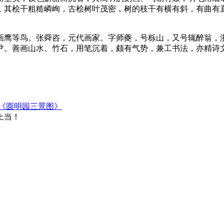
，其桧干粗糙嶙峋，古桧树叶茂密，树的枝干有横有斜，有曲有
画鹰等鸟。张舜咨，元代画家。字师夔，号栎山，又号辄醉翁，
尹。善画山水、竹石，用笔沉着，颇有气势，兼工书法，亦精诗
《圆明园三景图》
上当！