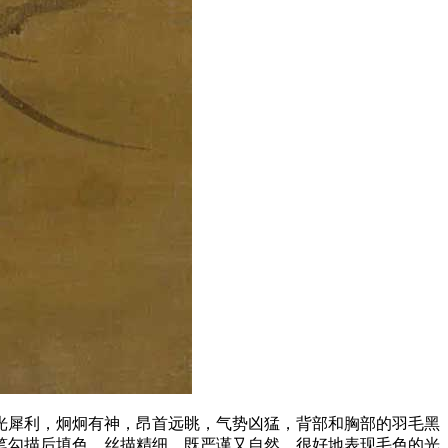
光犀利，炯炯有神，昂首远眺，气势凶猛，背部和胸部的羽毛黑
笔勾描后填色，丝描精细，既严谨又自然，很好地表现毛色的光