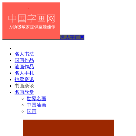
名人字画网
名人书法
国画作品
油画作品
名人手札
拍卖资讯
书画杂谈
名画欣赏
世界名画
中国油画
国画